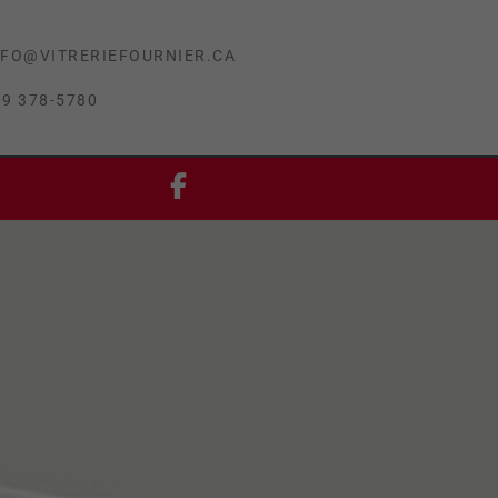
NFO@VITRERIEFOURNIER.CA
19 378-5780