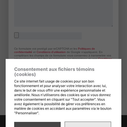
Fichiers
Ce formulaire est protégé par reCAPTCHA et les
Politiques de
confidentialité
et
Conditions d'utilisation
de Google s'appliquent. En
complétant les champs de ce formulaire vous consentez à transmettre vos
informations pour des fins de suivi selon les dispositions de nos
Conditions
d'utilisation
et
politique de confidentialité
.
Consentement aux fichiers témoins
(cookies)
Ce site internet fait usage de cookies pour son bon
ENVOYER
fonctionnement et pour analyser votre interaction avec lui,
dans le but de vous offrir une expérience personnalisée et
améliorée. Nous n'utiliserons des cookies que si vous donnez
votre consentement en cliquant sur "Tout accepter". Vous
avez également la possibilité de gérer vos préférences en
matière de cookies en accédant aux paramètres via le bouton
"Personnaliser".
Conception
&
Hébergement