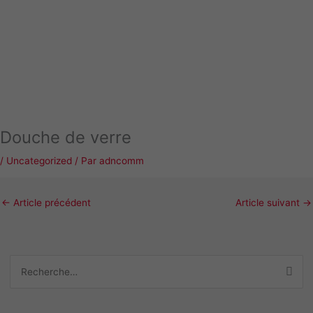
Douche de verre
/
Uncategorized
/ Par
adncomm
←
Article précédent
Article suivant
→
R
e
c