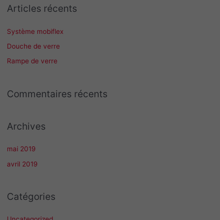
Articles récents
h
e
Système mobiflex
r
Douche de verre
c
Rampe de verre
h
e
Commentaires récents
r
:
Archives
mai 2019
avril 2019
Catégories
Uncategorized